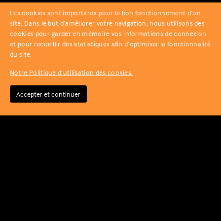
Les cookies sont importants pour le bon fonctionnement d’un
site. Dans le but d’améliorer votre navigation, nous utilisons des
cookies pour garder en mémoire vos informations de connexion
et pour recueillir des statistiques afin d’optimiser la fonctionnalité
du site.
Notre Politique d’utilisation des cookies.
Accepter et continuer
Déclaration CNIL (numéro de récépissé) : 2010350 -
©
Transmission des résultats a la Fédération Française
Nikrome
d'Athlétisme
Conformément à la loi « informatique et libertés » du 6
- 2026
-
janvier 1978 modifiée, vous disposez d’un droit d’accès
et de rectification aux informations qui vous
Contact
-
concernent. Vous pouvez accèder aux informations vous
concernant en nous formulant cette demande (Contact).
Mentions
Vous pouvez également, pour des motifs légitimes,
légales
-
vous opposer au traitement des données vous
concernant. Pour en savoir plus, consultez vos droits sur
CGV
le site de la CNIL.