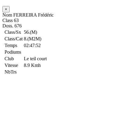
×
Nom
FERREIRA Frédéric
Class
63
Doss.
676
Class/Sx
56.(M)
Class/Cat
8.(M2M)
Temps
02:47:52
Podiums
Club
Le teil court
Vitesse
8.9 Kmh
NbTrs