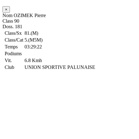
×
Nom
OZIMEK Pierre
Class
90
Doss.
181
Class/Sx
81.(M)
Class/Cat
5.(M5M)
Temps
03:29:22
Podiums
Vit.
6.8 Kmh
Club
UNION SPORTIVE PALUNAISE