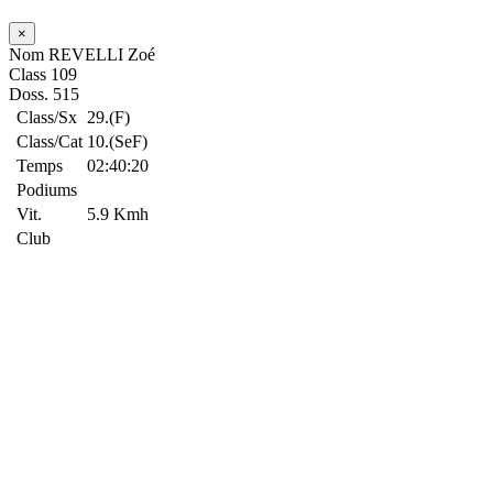
×
Nom
REVELLI Zoé
Class
109
Doss.
515
Class/Sx
29.(F)
Class/Cat
10.(SeF)
Temps
02:40:20
Podiums
Vit.
5.9 Kmh
Club