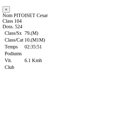
×
Nom
PITOISET Cesar
Class
104
Doss.
524
Class/Sx
79.(M)
Class/Cat
10.(M1M)
Temps
02:35:51
Podiums
Vit.
6.1 Kmh
Club