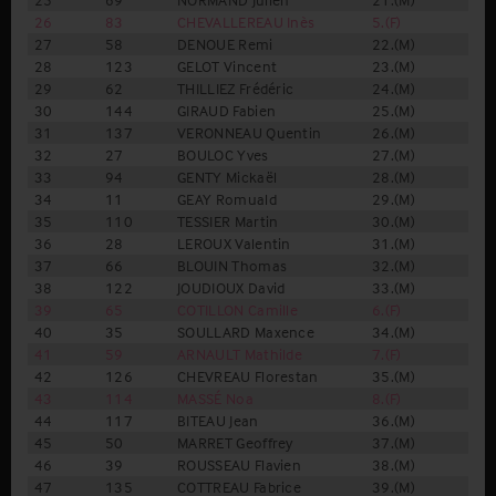
26
83
CHEVALLEREAU Inès
5.(F)
1.(
27
58
DENOUE Remi
22.(M)
10.
28
123
GELOT Vincent
23.(M)
3.(
29
62
THILLIEZ Frédéric
24.(M)
3.(
30
144
GIRAUD Fabien
25.(M)
4.(
31
137
VERONNEAU Quentin
26.(M)
11.
32
27
BOULOC Yves
27.(M)
1.(
33
94
GENTY Mickaël
28.(M)
4.(
34
11
GEAY Romuald
29.(M)
1.(
35
110
TESSIER Martin
30.(M)
12.
36
28
LEROUX Valentin
31.(M)
13.
37
66
BLOUIN Thomas
32.(M)
14.
38
122
JOUDIOUX David
33.(M)
5.(
39
65
COTILLON Camille
6.(F)
3.(
40
35
SOULLARD Maxence
34.(M)
1.(
41
59
ARNAULT Mathilde
7.(F)
2.(
42
126
CHEVREAU Florestan
35.(M)
3.(
43
114
MASSÉ Noa
8.(F)
4.(
44
117
BITEAU Jean
36.(M)
15.
45
50
MARRET Geoffrey
37.(M)
16.
46
39
ROUSSEAU Flavien
38.(M)
1.(
47
135
COTTREAU Fabrice
39.(M)
2.(