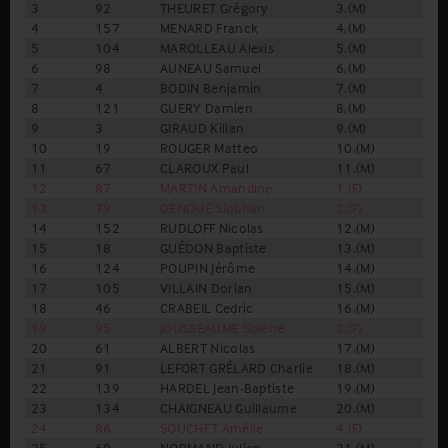
3
92
THEURET Grégory
3.(M)
3.(
4
157
MENARD Franck
4.(M)
1.(
5
104
MAROLLEAU Alexis
5.(M)
1.(
6
98
AUNEAU Samuel
6.(M)
1.(
7
4
BODIN Benjamin
7.(M)
4.(
8
121
GUERY Damien
8.(M)
1.(
9
3
GIRAUD Kilian
9.(M)
1.(
10
19
ROUGER Matteo
10.(M)
5.(
11
67
CLAROUX Paul
11.(M)
6.(
12
87
MARTIN Amandine
1.(F)
1.(
13
79
DENOUE Siobhan
2.(F)
2.(
14
152
RUDLOFF Nicolas
12.(M)
2.(
15
18
GUÉDON Baptiste
13.(M)
7.(
16
124
POUPIN Jérôme
14.(M)
8.(
17
105
VILLAIN Dorian
15.(M)
2.(
18
46
CRABEIL Cedric
16.(M)
2.(
19
95
JOUSSEAUME Solène
3.(F)
1.(
20
61
ALBERT Nicolas
17.(M)
2.(
21
91
LEFORT GRÉLARD Charlie
18.(M)
3.(
22
139
HARDEL Jean-Baptiste
19.(M)
9.(
23
134
CHAIGNEAU Guillaume
20.(M)
2.(
24
86
SOUCHET Amélie
4.(F)
2.(
25
69
NORMAND Julien
21.(M)
3.(