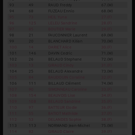
93
49
RAUD Freddy
67.(M)
9.(
94
68
FUZEAU Ennio
68.(M)
24.
95
73
HEIL Yuna
27.(F)
1.(J
96
125
LELEU Sandrine
28.(F)
2.(
97
85
BOUTIER Marie
29.(F)
3.(
98
21
FAUCONNIER Laurent
69.(M)
5.(
99
20
BLANCHARD Kilian
70.(M)
6.(
100
14
DARIET Alice
30.(F)
5.(
101
146
DAVIN Cedric
71.(M)
7.(
102
26
BELAUD Stephane
72.(M)
10.
103
13
GIRAUD Cindy
31.(F)
6.(
104
25
BELAUD Alexandre
73.(M)
11.
105
84
BAUDOUIN Coraline
32.(F)
12.
106
111
BILLAUD Clément
74.(M)
25.
107
90
SIMONNEAU Caroline
33.(F)
4.(
108
154
BEAUVOIS Lise
34.(F)
5.(
109
108
BELAUD Sandrine
35.(F)
6.(
110
97
BATTEUR Elodie
36.(F)
7.(
111
55
BATIOT Mathilde
37.(F)
4.(
112
53
DELANDES Sophie
38.(F)
5.(
113
113
NORMAND Jean-Michel
75.(M)
1.(
114
82
GIRAUD Claire
39.(F)
7.(