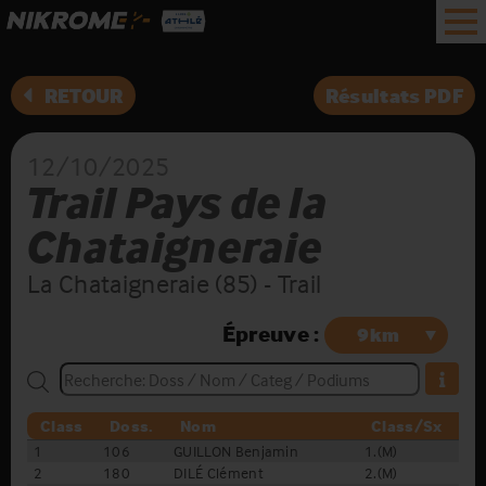
RETOUR
Résultats PDF
12/10/2025
Trail Pays de la
Chataigneraie
La Chataigneraie (85) - Trail
Épreuve :
Class
Doss.
Nom
Class/Sx
C
1
106
GUILLON Benjamin
1.(M)
1.(
2
180
DILÉ Clément
2.(M)
2.(