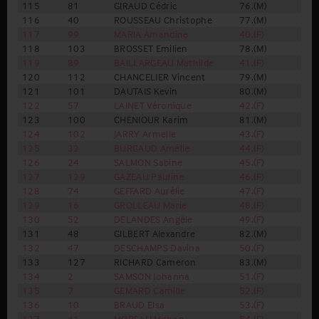
115
81
GIRAUD Cédric
76.(M)
8.(
116
40
ROUSSEAU Christophe
77.(M)
6.(
117
99
MARIA Amandine
40.(F)
13.
118
103
BROSSET Emilien
78.(M)
26.
119
89
BAILLARGEAU Mathilde
41.(F)
14.
120
112
CHANCELIER Vincent
79.(M)
12.
121
101
DAUTAIS Kevin
80.(M)
27.
122
57
LAINET Véronique
42.(F)
2.(
123
100
CHENIOUR Karim
81.(M)
6.(
124
102
JARRY Armelle
43.(F)
6.(
125
32
BURGAUD Amélie
44.(F)
15.
126
24
SALMON Sabine
45.(F)
3.(
127
129
GAZEAU Pauline
46.(F)
7.(
128
74
GEFFARD Aurélie
47.(F)
8.(
129
16
GROLLEAU Marie
48.(F)
5.(
130
52
DELANDES Angèle
49.(F)
16.
131
48
GILBERT Alexandre
82.(M)
7.(
132
47
DESCHAMPS Davina
50.(F)
6.(
133
127
RICHARD Cameron
83.(M)
28.
134
2
SAMSON Johanna
51.(F)
17.
135
7
GEMARD Camille
52.(F)
9.(
136
10
BRAUD Elsa
53.(F)
7.(
137
41
MOREAU Manon
54.(F)
18.